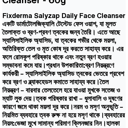
Fixderma Salyzap Daily Face Cleanser
একটি ডার্মাটোলজিক্যালি টেস্টেড ফেস ওয়াশ, যা মূলত
তৈলাক্ত ও ব্রণ-প্রবণ ত্বকের জন্য তৈরি। এতে আছে
স্যালিসাইলিক অ্যাসিড, যা ত্বকের গভীর থেকে ময়লা,
অতিরিক্ত তেল ও মৃত কোষ দূর করতে সাহায্য করে। এর
ফলে রোমকূপ পরিষ্কার থাকে এবং নতুন ব্রণ হওয়ার
সম্ভাবনা কমে যায়।প্রধান উপকারিতা:ব্রণ নিয়ন্ত্রণে
কার্যকরী – স্যালিসাইলিক অ্যাসিড ত্বকের ভেতরে প্রবেশ
করে ব্রণ ও ব্ল্যাকহেডস কমাতে সাহায্য করে।তৈল
নিয়ন্ত্রণ – বারবার তেলতেলে হয়ে যাওয়া মুখকে সতেজ ও
ম্যাট লুক দেয়।ত্বক পরিষ্কার রাখা – ধুলাবালি ও দূষণের
কারণে জমে থাকা ময়লা দূর করে।নরম ও মসৃণ অনুভূতি –
নিয়মিত ব্যবহারে ত্বক রুক্ষ না হয়ে মসৃণ থাকে।ব্যবহারের
নিয়ম:ভেজা মুখে সামান্য পরিমাণ ক্লিনজার নিন।হালকা