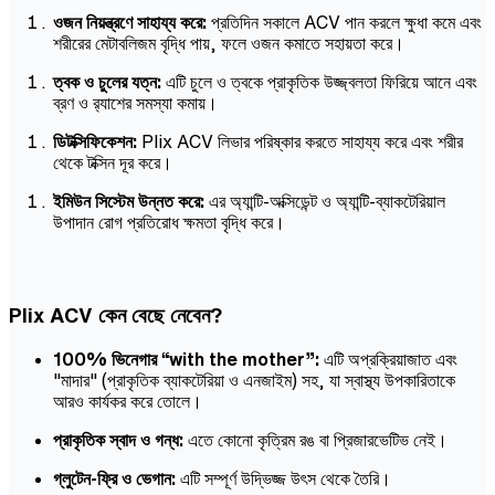
ওজন নিয়ন্ত্রণে সাহায্য করে:
প্রতিদিন সকালে ACV পান করলে ক্ষুধা কমে এবং
শরীরের মেটাবলিজম বৃদ্ধি পায়, ফলে ওজন কমাতে সহায়তা করে।
ত্বক ও চুলের যত্ন:
এটি চুলে ও ত্বকে প্রাকৃতিক উজ্জ্বলতা ফিরিয়ে আনে এবং
ব্রণ ও র‍্যাশের সমস্যা কমায়।
ডিটক্সিফিকেশন:
Plix ACV লিভার পরিষ্কার করতে সাহায্য করে এবং শরীর
থেকে টক্সিন দূর করে।
ইমিউন সিস্টেম উন্নত করে:
এর অ্যান্টি-অক্সিডেন্ট ও অ্যান্টি-ব্যাকটেরিয়াল
উপাদান রোগ প্রতিরোধ ক্ষমতা বৃদ্ধি করে।
Plix ACV কেন বেছে নেবেন?
100% ভিনেগার “with the mother”:
এটি অপ্রক্রিয়াজাত এবং
"মাদার" (প্রাকৃতিক ব্যাকটেরিয়া ও এনজাইম) সহ, যা স্বাস্থ্য উপকারিতাকে
আরও কার্যকর করে তোলে।
প্রাকৃতিক স্বাদ ও গন্ধ:
এতে কোনো কৃত্রিম রঙ বা প্রিজারভেটিভ নেই।
গ্লুটেন-ফ্রি ও ভেগান:
এটি সম্পূর্ণ উদ্ভিজ্জ উৎস থেকে তৈরি।