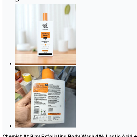
Chemist At Play Exfoliating Body Wash 4% Lactic Acid + 