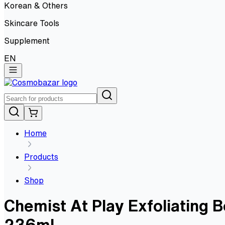
Korean & Others
Skincare Tools
Supplement
EN
Home
Products
Shop
Chemist At Play Exfoliating B
236ml