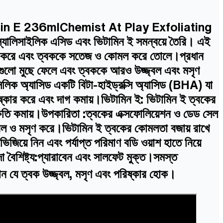
in E 236mlChemist At Play Exfoliating
্যালিসাইলিক এসিড এবং ভিটামিন ই সমন্বয়ে তৈরি। এই
আলগা করে এবং ত্বককে সতেজ ও কোমল করে তোলে।প্রধান
গুলো মুছে ফেলে এবং ত্বককে আরও উজ্জ্বল এবং মসৃণ
সিলিক অ্যাসিড একটি বিটা-হাইড্রক্সি অ্যাসিড (BHA) যা
ষ্কার করে এবং দাগ কমায়।ভিটামিন ই: ভিটামিন ই ত্বকের
ী ক্ষতি কমায়।উপকারিতা :ত্বকের এক্সফোলিয়েশন ও ডেড সেল
জ্বল ও মসৃণ করে।ভিটামিন ই ত্বকের কোমলতা বজায় রাখে
ভিজিয়ে নিন এবং পর্যাপ্ত পরিমাণ বডি ওয়াশ হাতে নিয়ে
 বৈশিষ্ট্য:প্যারাবেন এবং সালফেট মুক্ত।সমস্ত
যে ত্বক উজ্জ্বল, মসৃণ এবং পরিষ্কার হোক।