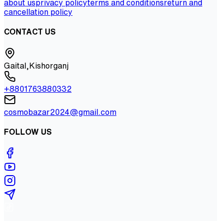
about us
privacy policy
terms and conditions
return and
cancellation policy
CONTACT US
Gaital,Kishorganj
+8801763880332
cosmobazar2024@gmail.com
FOLLOW US