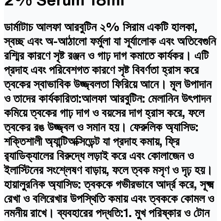
ডার্মাটাচ আলফা আরবুটিন ২% সিরাম একটি হালকা,
স্বচ্ছ এবং অ-আঠালো ফর্মুলা যা সূর্যালোক এবং অতিবেগুনি
রশ্মির কারণে সৃষ্ট রঞ্জন ও গাঢ় দাগ কমাতে কার্যকর। এটি
প্রদাহ এবং পরিবেশগত কারণে সৃষ্ট বিবর্ণতা হ্রাস করে
ত্বকের স্বাভাবিক উজ্জ্বলতা ফিরিয়ে আনে। মূল উপাদান
ও তাদের কার্যকারিতা:আলফা আরবুটিন: মেলানিন উৎপাদন
কমিয়ে ত্বকের গাঢ় দাগ ও বয়সের দাগ হ্রাস করে, ফলে
ত্বকের রঙ উজ্জ্বল ও সমান হয়। ফেরুলিক অ্যাসিড:
শক্তিশালী অ্যান্টিঅক্সিডেন্ট যা প্রদাহ কমায়, ফ্রি
র‌্যাডিক্যালের বিরুদ্ধে লড়াই করে এবং কোলাজেন ও
ইলাস্টিনের সংশ্লেষণ বাড়ায়, ফলে ত্বক মসৃণ ও দৃঢ় হয়।
হায়ালুরনিক অ্যাসিড: ত্বককে গভীরভাবে আর্দ্র করে, সূক্ষ্ম
রেখা ও বলিরেখার উপস্থিতি কমায় এবং ত্বককে কোমল ও
নমনীয় রাখে। ব্যবহারের পদ্ধতি:1. মুখ পরিষ্কার ও টোন