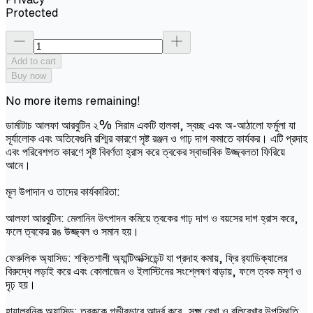
Protected
Add to cart
Buy now
No more items remaining!
ডার্মাটাচ আলফা আরবুটিন ২% সিরাম একটি হালকা, স্বচ্ছ এবং অ-আঠালো ফর্মুলা যা
সূর্যালোক এবং অতিবেগুনি রশ্মির কারণে সৃষ্ট রঞ্জন ও গাঢ় দাগ কমাতে কার্যকর। এটি প্রদাহ
এবং পরিবেশগত কারণে সৃষ্ট বিবর্ণতা হ্রাস করে ত্বকের স্বাভাবিক উজ্জ্বলতা ফিরিয়ে
আনে।
মূল উপাদান ও তাদের কার্যকারিতা:
আলফা আরবুটিন: মেলানিন উৎপাদন কমিয়ে ত্বকের গাঢ় দাগ ও বয়সের দাগ হ্রাস করে,
ফলে ত্বকের রঙ উজ্জ্বল ও সমান হয়।
ফেরুলিক অ্যাসিড: শক্তিশালী অ্যান্টিঅক্সিডেন্ট যা প্রদাহ কমায়, ফ্রি র‌্যাডিক্যালের
বিরুদ্ধে লড়াই করে এবং কোলাজেন ও ইলাস্টিনের সংশ্লেষণ বাড়ায়, ফলে ত্বক মসৃণ ও
দৃঢ় হয়।
হায়ালুরনিক অ্যাসিড: ত্বককে গভীরভাবে আর্দ্র করে, সূক্ষ্ম রেখা ও বলিরেখার উপস্থিতি