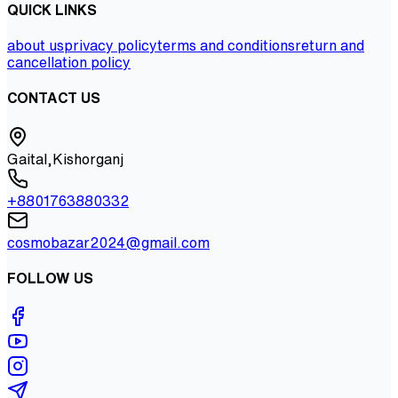
QUICK LINKS
about us
privacy policy
terms and conditions
return and
cancellation policy
CONTACT US
Gaital,Kishorganj
+8801763880332
cosmobazar2024@gmail.com
FOLLOW US