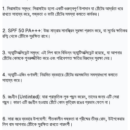
1. সিরামাইড সমৃদ্ধ: সিরামাইড হলো একটি গুরুত্বপূর্ণ উপাদান যা ঠোঁটের আর্দ্রতা ধরে
রাখতে সাহায্য করে, শুষ্কতা ও ফাটা ঠোঁটের সমস্যা কমাতে কার্যকর।
2. SPF 50 PA+++: উচ্চ মাত্রার সানস্ক্রিন সুরক্ষা প্রদান করে, যা সূর্যের ক্ষতিকর
রশ্মি থেকে ঠোঁটকে সুরক্ষিত রাখে।
3. অ্যান্টিঅক্সিডেন্ট সমৃদ্ধ: এই লিপ বামে বিভিন্ন অ্যান্টিঅক্সিডেন্ট রয়েছে, যা আপনার
ঠোঁটের কোষকে পুনরুজ্জীবিত করে এবং পরিবেশগত ক্ষতির বিরুদ্ধে সুরক্ষা দেয়।
4. অ্যান্টি-এজিং গুণাবলী: নিয়মিত ব্যবহারে ঠোঁটের বয়সজনিত সমস্যাগুলো কমাতে
সাহায্য করে।
5. রঙহীন (Untinted): যারা প্রাকৃতিক লুক পছন্দ করেন, তাদের জন্য এটি সেরা
পছন্দ। কারণ এটি রঙহীন হওয়ায় ঠোঁটে কোন কৃত্রিম রঙের প্রভাব ফেলে না।
6. সারা বছর ব্যবহার উপযোগী: শীতকালীন শুষ্কতা বা গ্রীষ্মের তীব্র রোদ, উইশকেয়ার
লিপ বাম আপনার ঠোঁটকে সুরক্ষিত রাখতে পারদর্শী।