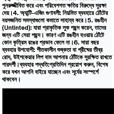
পুনরুজ্জীবিত করে এবং পরিবেশগত ক্ষতির বিরুদ্ধে সুরক্ষা
দেয়।4. অ্যান্টি-এজিং গুণাবলী: নিয়মিত ব্যবহারে ঠোঁটের
বয়সজনিত সমস্যাগুলো কমাতে সাহায্য করে।5. রঙহীন
(Untinted): যারা প্রাকৃতিক লুক পছন্দ করেন, তাদের
জন্য এটি সেরা পছন্দ। কারণ এটি রঙহীন হওয়ায় ঠোঁটে
কোন কৃত্রিম রঙের প্রভাব ফেলে না।6. সারা বছর
ব্যবহার উপযোগী: শীতকালীন শুষ্কতা বা গ্রীষ্মের তীব্র
রোদ, উইশকেয়ার লিপ বাম আপনার ঠোঁটকে সুরক্ষিত রাখতে
পারদর্শী।ব্যবহার পদ্ধতি:প্রতিদিন প্রয়োগ করুন, বিশেষ
করে যখন আপনি বাইরে যাচ্ছেন এবং সূর্যের সংস্পর্শে
থাকবেন।