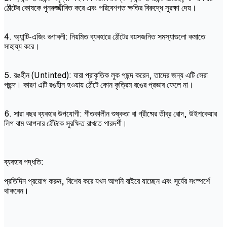
ঠোঁটের কোষকে পুনরুজ্জীবিত করে এবং পরিবেশগত ক্ষতির বিরুদ্ধে সুরক্ষা দেয়।
4. অ্যান্টি-এজিং গুণাবলী: নিয়মিত ব্যবহারে ঠোঁটের বয়সজনিত সমস্যাগুলো কমাতে
সাহায্য করে।
5. রঙহীন (Untinted): যারা প্রাকৃতিক লুক পছন্দ করেন, তাদের জন্য এটি সেরা
পছন্দ। কারণ এটি রঙহীন হওয়ায় ঠোঁটে কোন কৃত্রিম রঙের প্রভাব ফেলে না।
6. সারা বছর ব্যবহার উপযোগী: শীতকালীন শুষ্কতা বা গ্রীষ্মের তীব্র রোদ, উইশকেয়ার
লিপ বাম আপনার ঠোঁটকে সুরক্ষিত রাখতে পারদর্শী।
ব্যবহার পদ্ধতি:
প্রতিদিন প্রয়োগ করুন, বিশেষ করে যখন আপনি বাইরে যাচ্ছেন এবং সূর্যের সংস্পর্শে
থাকবেন।