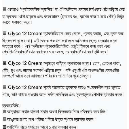
🟦এছাড়াও 'গ্লাইকোলিক অ্যাসিড' যা এপিথেলিয়াল কোষের টার্নওভার রেট বাড়িয়ে দেয়
যা ত্বকের খোসা ছাড়তে এবং কমেডোনস (ত্বকের রঙ, ব্রণের কারণে ছোট খোঁচা) নির্মুল
করতে সহায়তা করে।
🟦 Glyco 12 Cream ব্যাকটেরিয়াকে মেরে ফেলে, প্রদাহ কমায়, এবং ব্লক করা
ছিদ্রগুলো খুলে দেয়। এটি ত্বকে প্রয়োগ করা হলে অক্সিজেন ছেড়ে দেওয়ার জন্য
সহায়তা করে । এই অক্সিজেন ব্যাকটেরিয়াঘটিত এজেন্ট হিসাবে কাজ করে এবং
প্রোপিওনিব্যাকটেরিয়াম ব্রণকে মেরে ফেলে, যে ব্যাকটেরিয়া ব্রণ সৃষ্টি করে।
🟦 Glyco 12 Cream শুধুমাত্র বাহ্যিক ব্যবহারের জন্য। চোখ, চোখের পাতা,
ঠোঁট, মুখ এবং নাকের সংস্পর্শ এড়িয়ে চলুন। যদি ওষুধটি এই অঞ্চলগুলির কোনওটির
সংস্পর্শে আসে তবে অবিলম্বে পরিষ্কার পানি দিয়ে ধুয়ে ফেলুন।
🟦 Glyco 12 Cream সূর্যের আলোতে ত্বককে আরও সংবেদনশীল করে তুলতে
পারে, তাই বাইরে যাওয়ার আগে সর্বদা সানস্ক্রিন এবং সুরক্ষামূলক পোশাক ব্যবহার করুন।
ব্যবহারবিধি:
🟩আক্রান্ত স্থান হালকা সাবান অথবা ক্লিনজার দিয়ে পরিষ্কার করে নিন।
🟩আঙুলের ডগায় অল্প পরিমাণে নিয়ে উক্ত স্থানে ম্যাসাজ করুন।
🟩প্রতিদিন রাতে ঘুমানোর আগে ১ বার ব্যবহার করুন।