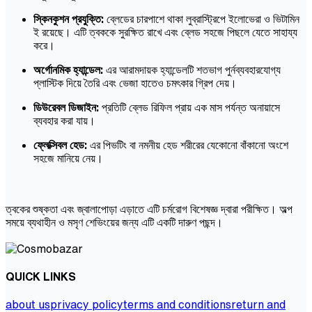
স্কিনকুশন প্রযুক্তি:
ব্লেডের চারপাশে থাকা লুব্রাস্ট্রিপে ইলোভেরা ও ভিটামিন
ই রয়েছে। এটি ত্বককে সুরক্ষিত রাখে এবং ব্লেড সহজে পিছলে যেতে সাহায্য
করে।
অর্গোনমিক হ্যান্ডেল:
এর আরামদায়ক হ্যান্ডেলটি শতভাগ পুর্নব্যবহারযোগ্য
প্লাস্টিক দিয়ে তৈরি এবং ভেজা হাতেও চমৎকার গ্রিপ দেয়।
ডিউরেবল ডিজাইন:
প্রতিটি ব্লেড রিফিল প্রায় এক মাস পর্যন্ত অনায়াসে
ব্যবহার করা যায়।
ফ্লেক্সিবল হেড:
এর পিভটিং বা নমনীয় হেড শরীরের যেকোনো বাঁকানো অংশে
সহজে মানিয়ে নেয়।
ত্বকের শুষ্কতা এবং জ্বালাপোড়া এড়াতে এটি চর্মরোগ বিশেষজ্ঞ দ্বারা পরীক্ষিত। অল্প
সময়ে ব্যথাহীন ও মসৃণ শেভিংয়ের জন্য এটি একটি দারুণ পছন্দ।
QUICK LINKS
about us
privacy policy
terms and conditions
return and