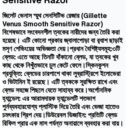
জিলেট ভেনাস স্মুথ সেনসিটিভ রেজার (Gillette
Venus Smooth Sensitive Razor)
বিশেষভাবে সংবেদনশীল ত্বকের নারীদের জন্য তৈরি করা
হয়েছে। এটি কোনো প্রকার জ্বালাপোড়া বা র‍্যাশ ছাড়াই
মসৃণ শেভিংয়ের অভিজ্ঞতা দেয়।প্রধান বৈশিষ্ট্যসমূহ:৩টি
ব্লেড: এতে আছে তিনটি বাঁকানো ব্লেড, যা ত্বকের খুব
কাছ থেকে নিখুঁতভাবে চুল কেটে ফেলে।স্কিনকুশন
প্রযুক্তি: ব্লেডের চারপাশে থাকা লুব্রাস্ট্রিপে ইলোভেরা
ও ভিটামিন ই রয়েছে। এটি ত্বককে সুরক্ষিত রাখে এবং
ব্লেড সহজে পিছলে যেতে সাহায্য করে।অর্গোনমিক
হ্যান্ডেল: এর আরামদায়ক হ্যান্ডেলটি শতভাগ
পুর্নব্যবহারযোগ্য প্লাস্টিক দিয়ে তৈরি এবং ভেজা হাতেও
চমৎকার গ্রিপ দেয়।ডিউরেবল ডিজাইন: প্রতিটি ব্লেড
রিফিল প্রায় এক মাস পর্যন্ত অনায়াসে ব্যবহার করা যায়।