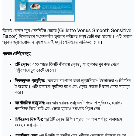
জিলেট ভেনাস স্মুথ সেনসিটিভ রেজার (Gillette Venus Smooth Sensitive
Razor) বিশেষভাবে সংবেদনশীল ত্বকের নারীদের জন্য তৈরি করা হয়েছে। এটি কোনো
প্রকার জ্বালাপোড়া বা র‍্যাশ ছাড়াই মসৃণ শেভিংয়ের অভিজ্ঞতা দেয়।
প্রধান বৈশিষ্ট্যসমূহ:
৩টি ব্লেড:
এতে আছে তিনটি বাঁকানো ব্লেড, যা ত্বকের খুব কাছ থেকে
নিখুঁতভাবে চুল কেটে ফেলে।
স্কিনকুশন প্রযুক্তি:
ব্লেডের চারপাশে থাকা লুব্রাস্ট্রিপে ইলোভেরা ও ভিটামিন
ই রয়েছে। এটি ত্বককে সুরক্ষিত রাখে এবং ব্লেড সহজে পিছলে যেতে সাহায্য
করে।
অর্গোনমিক হ্যান্ডেল:
এর আরামদায়ক হ্যান্ডেলটি শতভাগ পুর্নব্যবহারযোগ্য
প্লাস্টিক দিয়ে তৈরি এবং ভেজা হাতেও চমৎকার গ্রিপ দেয়।
ডিউরেবল ডিজাইন:
প্রতিটি ব্লেড রিফিল প্রায় এক মাস পর্যন্ত অনায়াসে
ব্যবহার করা যায়।
ফ্লেক্সিবল হেড:
এর পিভটিং বা নমনীয় হেড শরীরের যেকোনো বাঁকানো অংশে